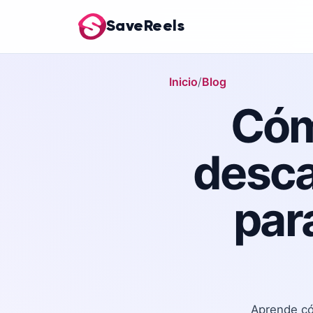
SaveReels
Inicio
Blog
Cóm
desca
para
Aprende có