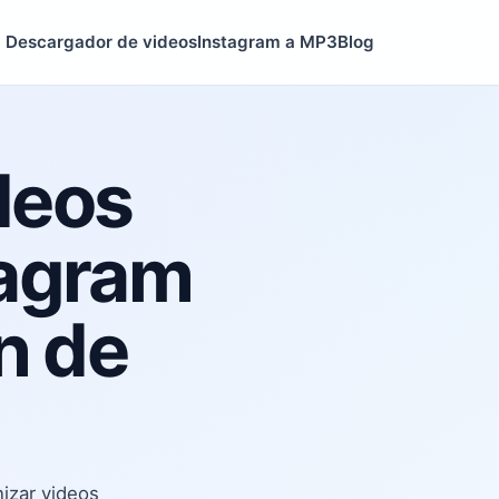
Descargador de videos
Instagram a MP3
Blog
deos
tagram
ón de
izar videos