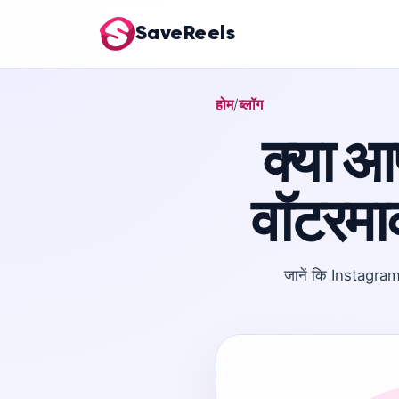
SaveReels
होम
ब्लॉग
क्या 
वॉटरमार
जानें कि Instagram 