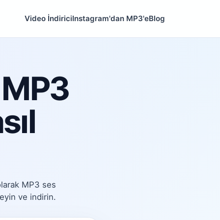
Video İndirici
Instagram'dan MP3'e
Blog
ı MP3
sıl
 olarak MP3 ses
yin ve indirin.