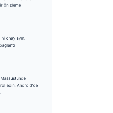
bir önizleme
ini onaylayın.
bağlantı
r. Masaüstünde
rol edin. Android'de
.