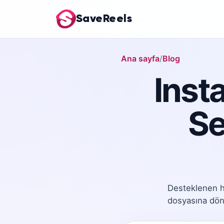
SaveReels
Ana sayfa
Blog
Inst
Se
Desteklenen he
dosyasına dönü