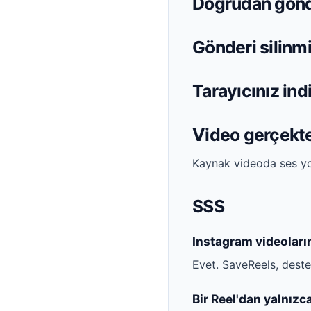
Doğrudan gönde
Gönderi silinm
Tarayıcınız in
Video gerçekte
Kaynak videoda ses yo
SSS
Instagram videoları
Evet. SaveReels, destek
Bir Reel'dan yalnızca