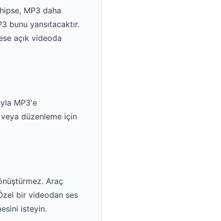
sahipse, MP3 daha
MP3 bunu yansıtacaktır.
ese açık videoda
ıyla MP3'e
ek veya düzenleme için
 dönüştürmez. Araç
 Özel bir videodan ses
sini isteyin.