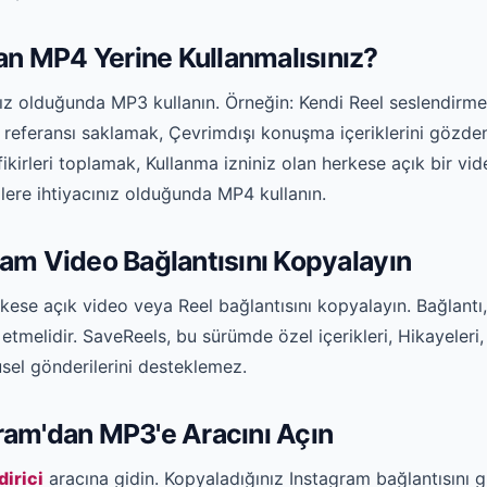
n MP4 Yerine Kullanmalısınız?
nız olduğunda MP3 kullanın. Örneğin: Kendi Reel seslendirm
 referansı saklamak, Çevrimdışı konuşma içeriklerini gözden
fikirleri toplamak, Kullanma izniniz olan herkese açık bir v
ere ihtiyacınız olduğunda MP4 kullanın.
ram Video Bağlantısını Kopyalayın
rkese açık video veya Reel bağlantısını kopyalayın. Bağlant
 etmelidir. SaveReels, bu sürümde özel içerikleri, Hikayeleri,
usel gönderilerini desteklemez.
ram'dan MP3'e Aracını Açın
irici
aracına gidin. Kopyaladığınız Instagram bağlantısını gir