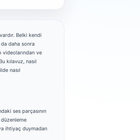
ardır. Belki kendi
ya da daha sonra
m videolarından ve
 Bu kılavuz, nasıl
ilde nasıl
ndaki ses parçasının
, düzenleme
eoya ihtiyaç duymadan