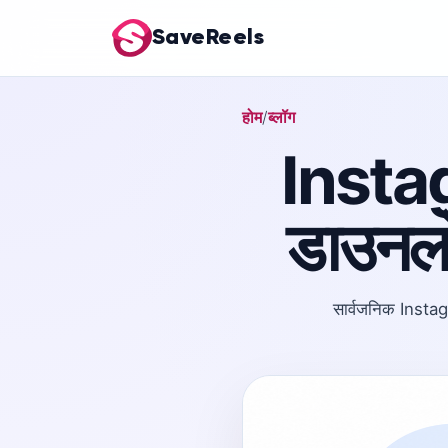
SaveReels
होम
ब्लॉग
Insta
डाउनलो
सार्वजनिक Insta